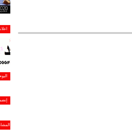
اعلا
البو
إنضم
المشار