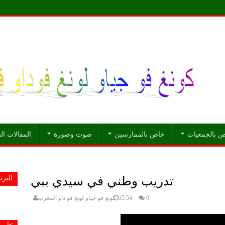
 بالجمعيات
خاص بالممارسين
صوت وصورة
المقالات ا
تدريب وطني في سيدي ببي
البرنا
0
15:54
كونغ فو جياو لونغ فو داو المغرب