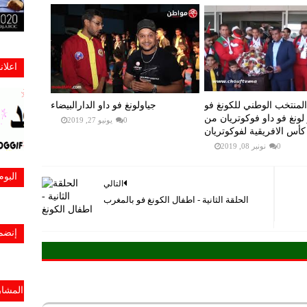
اعلا
منتخب الوطني للكونغ فو
جياولونغ فو داو الدارالبيضاء
لونغ فو داو فوكوتريان من
0
يونيو 27, 2019
كأس الافريقية لفوكوتريان
0
نونبر 08, 2019
البو
التالي
الحلقة الثانية - اطفال الكونغ فو بالمغرب
إنضم
المشار