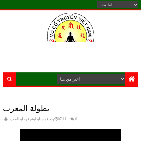
الموقع الرسمي للكونغ فو جياو لونغ الشاولين فوكوتريان المغرب يرحـب
بكم
بطولة المغرب
0
07:11
كونغ فو جياو لونغ فو داو المغرب