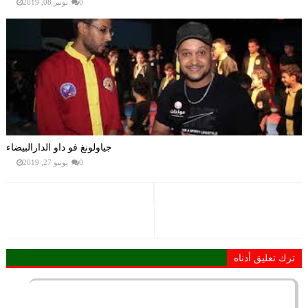
0
نونبر 08, 2019
جياولونغ فو داو الدارالبيضاء
0
يونيو 27, 2019
ترك تعليق أدناه