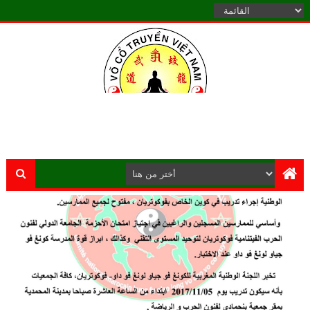
الموقع الرسمي للكونغ فو جياو لونغ الشاولين فوكوتريان المغرب يرحـب
بكم