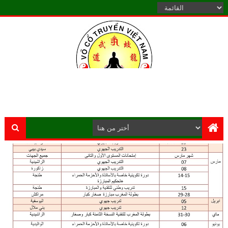
الموقع الرسمي للكونغ فو جياو لونغ الشاولين فوكوتريان المغرب يرحـب
بكم