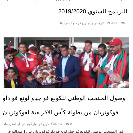
البرنامج السنوي 2019/2020
0
03:24
كونغ فو جياو لونغ فو داو المغرب
وصول المنتخب الوطني للكونغ فو جياو لونغ فو داو
فوكوتريان من بطولة كأس الافريقية لفوكوتريان
0
07:05
كونغ فو جياو لونغ فو داو المغرب
فوز المنتخب الوطني للكونغ فو جياو لونغ فو داو فوكوتريان ب 15 ميذالية في